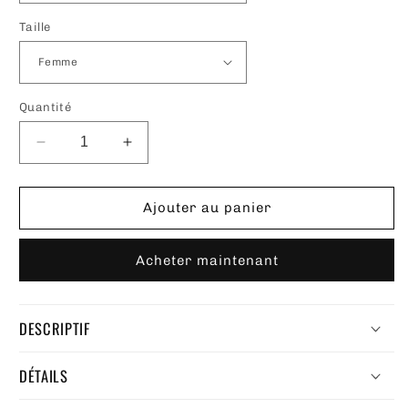
Taille
Quantité
Réduire
Augmenter
la
la
quantité
quantité
de
de
Ajouter au panier
Bracelet
Bracelet
Khamsa
Khamsa
Acheter maintenant
DESCRIPTIF
DÉTAILS