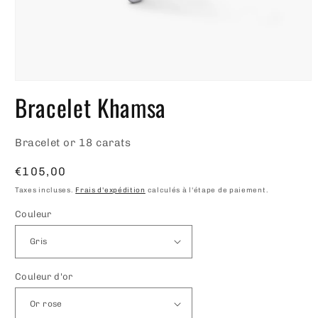
Ouvrir
le
Bracelet Khamsa
média
1
dans
une
Bracelet or 18 carats
fenêtre
modale
Prix
€105,00
habituel
Taxes incluses.
Frais d'expédition
calculés à l'étape de paiement.
Couleur
Couleur d'or